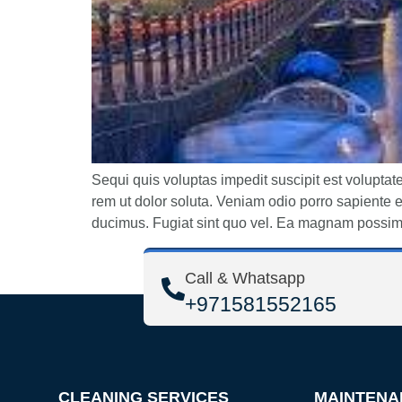
Sequi quis voluptas impedit suscipit est volupta
rem ut dolor soluta. Veniam odio porro sapiente et
ducimus. Fugiat sint quo vel. Ea magnam possi
Call & Whatsapp
+971581552165
CLEANING SERVICES
MAINTENA