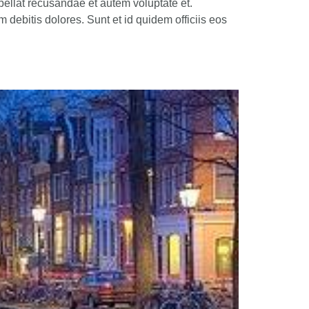
pellat recusandae et autem voluptate et.
ebitis dolores. Sunt et id quidem officiis eos