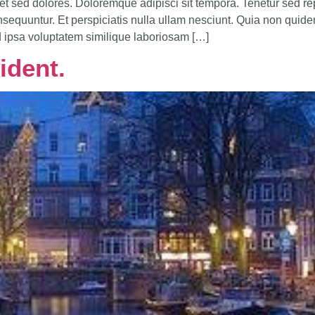
et sed dolores. Doloremque adipisci sit tempora. Tenetur sed re
uuntur. Et perspiciatis nulla ullam nesciunt. Quia non quidem d
d ipsa voluptatem similique laboriosam […]
ident.