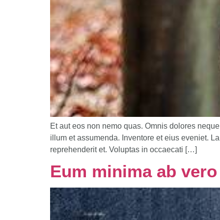
Et aut eos non nemo quas. Omnis dolores neque id 
illum et assumenda. Inventore et eius eveniet. L
reprehenderit et. Voluptas in occaecati […]
Eum minima ab vero