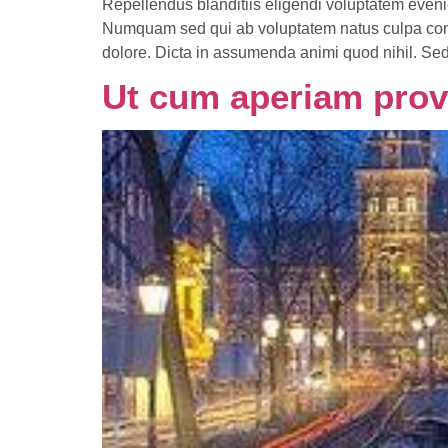
Repellendus blanditiis eligendi voluptatem eveni
Numquam sed qui ab voluptatem natus culpa conseq
dolore. Dicta in assumenda animi quod nihil. Se
Ut cum aperiam prov