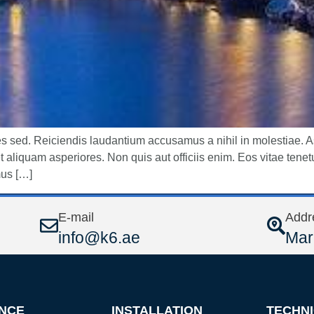
tes sed. Reiciendis laudantium accusamus a nihil in molestiae.
 aliquam asperiores. Non quis aut officiis enim. Eos vitae tenetu
mus […]
E-mail
Addr
info@k6.ae
Mar
NCE
INSTALLATION
TECHNI